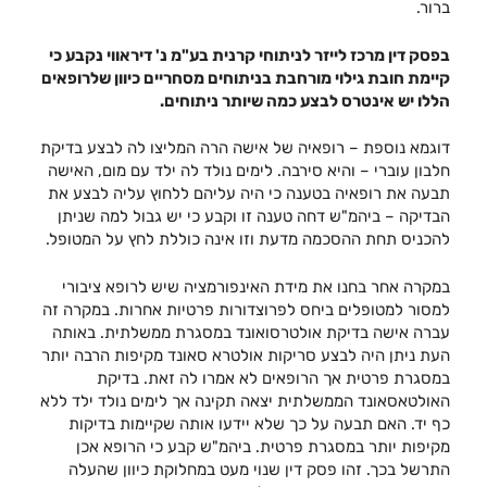
ברור.
בפסק דין מרכז לייזר לניתוחי קרנית בע"מ נ' דיראווי נקבע כי
קיימת חובת גילוי מורחבת בניתוחים מסחריים כיוון שלרופאים
הללו יש אינטרס לבצע כמה שיותר ניתוחים.
דוגמא נוספת – רופאיה של אישה הרה המליצו לה לבצע בדיקת
חלבון עוברי – והיא סירבה. לימים נולד לה ילד עם מום, האישה
תבעה את רופאיה בטענה כי היה עליהם ללחוץ עליה לבצע את
הבדיקה – ביהמ"ש דחה טענה זו וקבע כי יש גבול למה שניתן
להכניס תחת ההסכמה מדעת וזו אינה כוללת לחץ על המטופל.
במקרה אחר בחנו את מידת האינפורמציה שיש לרופא ציבורי
למסור למטופלים ביחס לפרוצדורות פרטיות אחרות. במקרה זה
עברה אישה בדיקת אולטרסואונד במסגרת ממשלתית. באותה
העת ניתן היה לבצע סריקות אולטרא סאונד מקיפות הרבה יותר
במסגרת פרטית אך הרופאים לא אמרו לה זאת. בדיקת
האולטאסאונד הממשלתית יצאה תקינה אך לימים נולד ילד ללא
כף יד. האם תבעה על כך שלא יידעו אותה שקיימות בדיקות
מקיפות יותר במסגרת פרטית. ביהמ"ש קבע כי הרופא אכן
התרשל בכך. זהו פסק דין שנוי מעט במחלוקת כיוון שהעלה