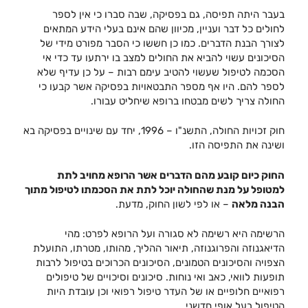
בעבר היתה תפיסה, גם בפסיקה, שבה סברו כי אין לספר
לחולים כל דבר ועניין, מכיוון שהם אינם בעלי הידע המתאים
לצורך הבנת הדברים. כמו כן חששו כי הסבר מפורט מידי של
הסיכונים עשוי להביא את החולים למצב בו ירתעו עד כדי אי
הסכמה לטיפול שעשוי להטיב עימם רבות – על כן עדיף שלא
לספר להם. היו אף מספר התבטאויות בפסיקה אשר קבעו כי
החולה צריך לשים מבטחו ברופא שיחליט עבורו.
חוק זכויות החולה, התשנ"ו – 1996, יחד עם שינויים בפסיקה בא
ושינה את התפיסה הזו.
החוק כיום קובע מהם הדברים אשר הרופא מחויב לתת
למטופל על מנת שהחולה יוכל לתת את הסכמתו לטיפול מתוך
הבנה מלאה
– או לפי לשון החוק, מדעת.
הרשימה היא רשימה לא סגורה ועל הרופא לפרט: מהי
הדיאגנוזה והפרוגנוזה, תיאור ההליך, מהותו, מטרתו, התועלת
הצפויה והסיכונים הטמונים, הסיכונים הכרוכים בטיפול לרבות
תופעות לוואי, כאב ואי נוחות. סיכונים וסיכויים של טיפולים
רפואיים חלופיים או של העדר טיפול רפואי וכן עובדת היות
הטיפול בעל אופי חדשני.