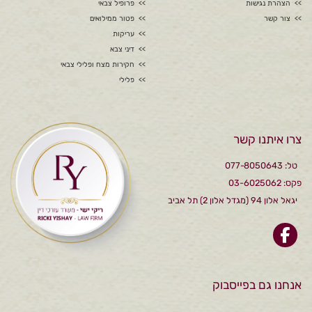
הצהרת נגישות
פרופיל צבאי
צור קשר
פטור ממילואים
עריקות
דיני צבא
חקירות מצח ופלילי צבאי
פלילי
צרו איתנו קשר
טל: 077-8050643
פקס: 03-6025062
יגאל אלון 94 (מגדל אלון 2) תל אביב
אנחנו גם בפייסבוק