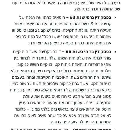
בעבר, כל מצב של ביצוע פרוצדורה רפואית ללא הסכמה מדעת
של החולה הוגדר כתקיפה.
בפסק דין גרטי שנת 63 –
רופאים כרתו את רגלה של
קטינה בת 3 בשל נמק. ההורים תבעו את הרפואים כאשר
העילה היתה עוולת התקיפה. ביהמ"ש קבע בזמנו כי מכיוון
שההורים ביקשו כי הרופאים "יעשו הכל" על מנת להציל
את ביתם היתה בכך הסכמה לביצוע הפרוצדורה.
בפסק דין בר חי בשנת 66 –
דובר בקטינה אשר היה קיים
צורך לנתח את שלפוחית השתן שלה, ניתן היה לבחור בין
שתי פרוצדורות, האחת ניתוח קטן בו קיים חשש לניקוב
שלפוחית השתן וניתוח גדול בו לא קיים סיכון. הרופאים לא
שיתפו את ההורים בשתי האופציות הקיימות ובחרו בעצמם
בניתוח הקטן אשר גרם לניקוב שלפוחית השתן. חשוב לציין
כי לא מדובר ברשלנות של הרופאים אלא סיכון ידוע בניתוח
מסוג זה. ביהמ"ש קבע כי הרופאים ביצעו את עוולת
התקיפה, בימ"ש עליון דחה את ערעור הרופאים בעניין
והוטל על הרופאים פיצוי בראש נזק בלתי ממוני – כלומר
לא על הנזק שנגרם אלא על כך שהרופאים לא קיבלו את
הסכמת ההורים לביצוע הפרוצדורה.