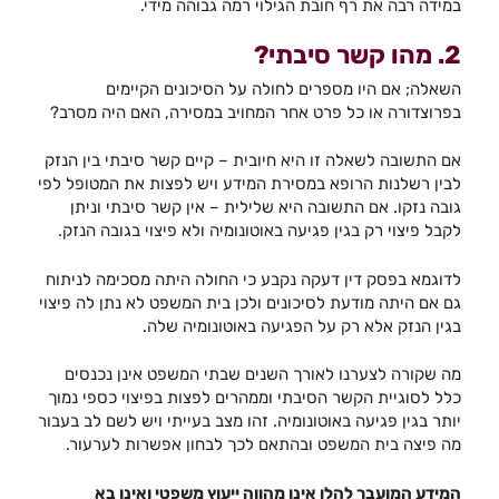
במידה רבה את רף חובת הגילוי רמה גבוהה מידי.
2. מהו קשר סיבתי?
השאלה; אם היו מספרים לחולה על הסיכונים הקיימים
בפרוצדורה או כל פרט אחר המחויב במסירה, האם היה מסרב?
אם התשובה לשאלה זו היא חיובית – קיים קשר סיבתי בין הנזק
לבין רשלנות הרופא במסירת המידע ויש לפצות את המטופל לפי
גובה נזקו. אם התשובה היא שלילית – אין קשר סיבתי וניתן
לקבל פיצוי רק בגין פגיעה באוטונומיה ולא פיצוי בגובה הנזק.
לדוגמא בפסק דין דעקה נקבע כי החולה היתה מסכימה לניתוח
גם אם היתה מודעת לסיכונים ולכן בית המשפט לא נתן לה פיצוי
בגין הנזק אלא רק על הפגיעה באוטונומיה שלה.
מה שקורה לצערנו לאורך השנים שבתי המשפט אינן נכנסים
כלל לסוגיית הקשר הסיבתי וממהרים לפצות בפיצוי כספי נמוך
יותר בגין פגיעה באוטונומיה. זהו מצב בעייתי ויש לשם לב בעבור
מה פיצה בית המשפט ובהתאם לכך לבחון אפשרות לערעור.
המידע המועבר להלן אינו מהווה ייעוץ משפטי ואינו בא