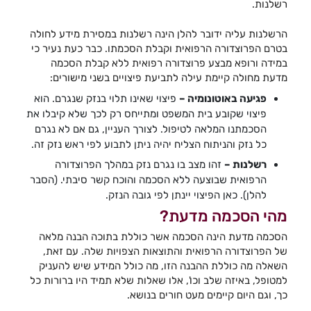
רשלנות.
הרשלנות עליה ידובר להלן הינה רשלנות במסירת מידע לחולה
בטרם הפרוצדורה הרפואית וקבלת הסכמתו. כבר כעת נעיר כי
במידה ורופא מבצע פרוצדורה רפואית ללא קבלת הסכמה
מדעת מחולה קיימת עילה לתביעת פיצויים בשני מישורים:
פגיעה באוטונומיה –
פיצוי שאינו תלוי בנזק שנגרם. הוא
פיצוי שקובע בית המשפט ומתייחס רק לכך שלא קיבלו את
הסכמתנו המלאה לטיפול. לצורך העניין, גם אם לא נגרם
כל נזק והניתוח הצליח יהיה ניתן לתבוע לפי ראש נזק זה.
רשלנות –
זהו מצב בו נגרם נזק במהלך הפרוצדורה
הרפואית שבוצעה ללא הסכמה והוכח קשר סיבתי. (הסבר
להלן). כאן הפיצוי יינתן לפי גובה הנזק.
מהי הסכמה מדעת?
הסכמה מדעת הינה הסכמה אשר כוללת בתוכה הבנה מלאה
של הפרוצדורה הרפואית והתוצאות הצפויות שלה. עם זאת,
השאלה מה כוללת ההבנה הזו, מה כולל המידע שיש להעניק
למטופל, באיזה שלב וכו', אלו שאלות שלא תמיד היו ברורות כל
כך, וגם היום קיימים מעט חורים בנושא.