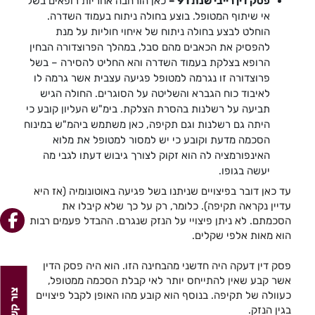
פסק דין רייבי שנת 91 –
כאן הורחבה אחריות רופאים בשל
אי שיתוף המטופל. בוצע בחולה ניתוח בעמוד השדרה.
הוחלט לבצע בחולה ניתוח של איחוי חוליות על מנת
להפסיק את הכאבים מהם סבל, במהלך הפרוצדורה הבחין
הרופא בצלקת בעמוד השדרה והא החליט להסירה – בשל
פרוצדורה זו נגרמה למטופל פגיעה עצבית אשר גרמה לו
לאיבוד כוח הגברא והשליטה על הסוגרים. החולה הגיש
תביעה על רשלנות בהסרת הצלקת. בימ"ש העליון קובע כי
היתה גם רשלנות וגם תקיפה, כאן משתמש ביהמ"ש במינוח
הסכמה מדעת וקובע כי יש למסור למטופל את מלוא
האינפורמציה לה הוא זקוק לצורך גיבוש דעתו לגבי מה
יעשה בגופו.
עד כאן דובר בפיצויים שניתנו בשל פגיעה באוטונומיה (אז היא
עדיין נקראה תקיפה). כלומר, רק על כך שלא קיבלו את
הסכמתם. לא ניתן פיצויי על הנזק שנגרם. ההבדל פעמים רבות
הוא מאות אלפי שקלים.
פסק דין דעקה היה חדשני מהבחינה הזו. הוא היה פסק הדין
אשר קבע שאין להתייחס יותר לאי קבלת הסכמה ממטופל,
צור קשר
כעוולה של תקיפה. בנוסף הוא קובע מהו האופן לקבל פיצויים
בגין הנזק.