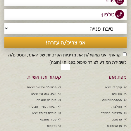
קראתי ואני מאשר/ת את
מדיניות הפרטיות
של האתר, ומסכים/ה
לשמירת המידע לצורך טיפול בפנייתי (חובה)
מפת אתר
קטגוריות ראשיות
עורך דין צבאי
פרופילים ורפואה צבאית
אודותינו
הליכי גיוס ופרופילים
ההתמחויות שלנו
גיוס בני מהגרים
המלצות
תביעות משרד הביטחון
הצלחות המשרד
הורדת פרופיל צבאי
סרטונים
פטור מהצבא
מן העיתונות
נפקדות