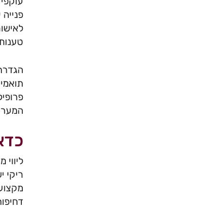
עוקפי 
פנייה 
לאישור
טענות 
הגדרת 
תואמים
פרופיל
המערכת
כדאי
ליווי 
ריקי י
דחיפות