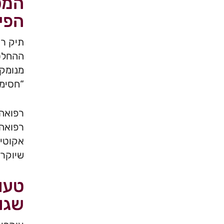
המס
הפיק
תיק רא
ההחלטה
מנומק 
“חסימו
רפואה 
אקוטיי
שיוקרא
טעוי
שגוי