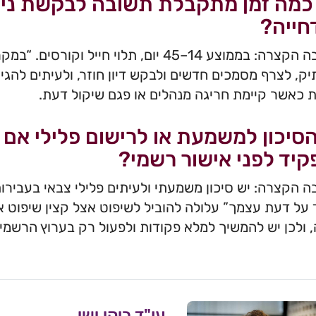
כמה זמן מתקבלת תשובה לבקשת ניו
חייה?
התשובה הקצרה: בממוצע 14–45 יום, תלוי חיי
ק, לצרף מסמכים חדשים ולבקש דיון חוזר, ולעיתים להגיש
 כאשר קיימת חריגה מנהלים או פגם שיקול דעת.
סיכון למשמעת או לרישום פלילי אם 
יד לפני אישור רשמי?
 הקצרה: יש סיכון משמעתי ולעיתים פלילי צבאי בעביר
על דעת עצמך” עלולה להוביל לשיפוט אצל קצין שיפוט או
 ולכן יש להמשיך למלא פקודות ולפעול רק בערוץ הרשמ
עו"ד ריקי ישי