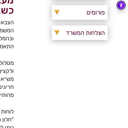
מעב
כשב
פורומים
הצבא ב
המשמעו
הצלחות המשרד
ובהמלצ
התאמה 
מסלולי
ולקצין
מש״א. 
חריגים
מהותיי
לוחות 
ניתן ל