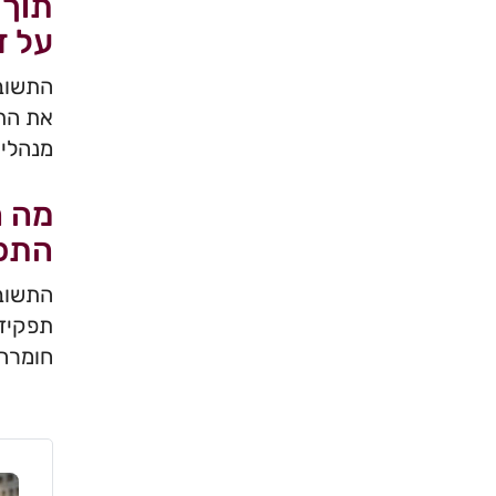
תוך 
על ד
את התי
מנהלית
מה ה
התפק
התשובה
תפקיד 
חומרה,