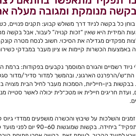
ר תפקיד מתאפשר בהתאם לצר
קשה מנומקת ומגובה מעלה את ס
וחן כל בקשה לניוד דרך משולש קבוע: תקנים פנויים, כשי
ת המידית היא שאין “זכות קנויה” לעבור, אבל בקשה מ
ות מפקדים מגדילה את הסיכוי. חשוב לנסח מטרה קונקרט
באמצעות הכשרות קיימות או ציון מעבר במבדקי כשירות
 ניוד רשמיים והגורם המוסמך נקבעים בפקודות: ברמת ה
 הת״ש/הרפרנט הארגוני, ובהמשך למדור סדיר/מדור סגל
בבקשות בין-חייליות, הסמכות מעבר לחיל הבית מצויה ב
, ועדת חריגים חיילית או מטכ״לית יכולה לאשר סטייה מ
ם.
זמנים והשלכות על שיבוץ והכשרה מושפעים ממדדי גיוס קור
“חלון תפקיד” ביחידה. בקשות
שבץ למועד הקרוב. לעומת זאת, בקשה אחרי פתיחת קור