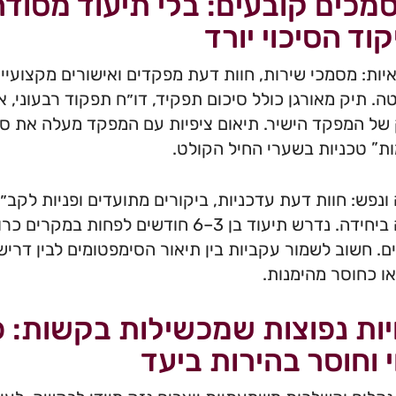
מכים קובעים: בלי תיעוד מסוד
וד הסיכוי יורד
יות: מסמכי שירות, חוות דעת מפקדים ואישורים מקצועי
. תיק מאורגן כולל סיכום תפקיד, דו״ח תפקוד רבעוני, אי
של המפקד הישיר. תיאום ציפיות עם המפקד מעלה את סיכ
ת” טכניות בשערי החיל הקולט.
ונפש: חוות דעת עדכניות, ביקורים מתועדים ופניות לקב״ן 
רפואה ביחידה. נדרש תיעוד בן 3–6 חודשים 
ם. חשוב לשמור עקביות בין תיאור הסימפטומים לבין דרי
ו כחוסר מהימנות.
ות נפוצות שמכשילות בקשות: פני
 וחוסר בהירות ביעד