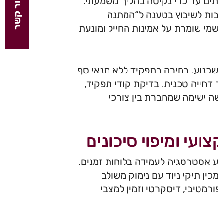
צור קשר
תים עד כדי נקיטה בהליך משמעתי.
צבות לשיבוץ בטענה ל“המתנה
י שומרת על אמינות החייל ומונעת
כנוע. בחירה בתפקיד ללא תנאי סף
 דחייה טכנית. בדיקת קודי תפקיד,
ה ישימה שמחברת בין צורכי
עי ומיפוי סיכונים
בע אסטרטגיה לעמידה בלוחות זמנים.
כין תיקי ניוד עם נימוק משולב
, 30 ו-90 יום. זהו ליווי אינפורמטיבי, דיסקרטי וזמין למצבי