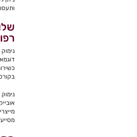
ותעסוק
שלו
רפו
נימוק 
דוגמאו
כשירות
בקורסי
נימוק 
אובייק
מייצרי
מסייעי