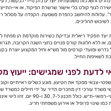
נהלים והשלכות משמעתיות יוצרים נזק מיידי לבקשה, לעי
ישירה לגוף קולט בלי אישור שרשרת הפיקוד, או אי-התיי
”, עלולות להיחשב כהפרת משמעת. הקפדה על מסלול רשמ
לשיבוש תהליכים.
יעד תפקיד ריאלית ובדיקת כשירות מוקדמת הן מפתח לש
, או ללא חלונות קורס פנויים בחצי השנה הקרובה, תגרור
 נדרש ומועדי קורסים מול מש״א וחיל המקצוע יוצרת בקש
 לשאיפות החייל.
 לדעת לפני שמגישים: ייעוץ מקצו
משפטי-צבאי ממקד את הטיעון, מונע כשלים ראייתיים וקו
שי משרד עורכי דין מוזכרים תדיר על ידי חיילים כמשרד שמ
מקצועי-רפואי-ת״ש, כולל תכנון ל-7
 כמו שינוי פרופיל או אירוע משפחתי חריג.