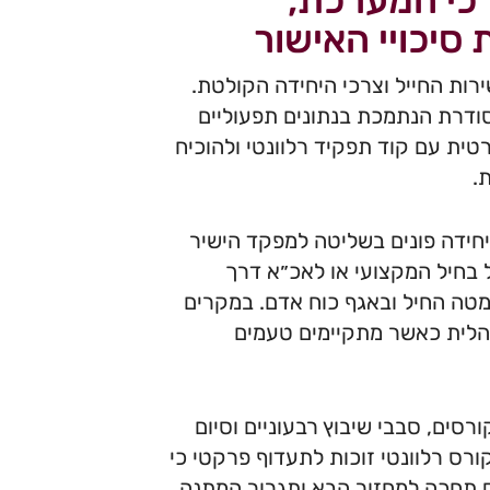
כי המערכת,
יכויי האישור
רות החייל וצרכי היחידה הקולטת.
סודרת הנתמכת בנתונים תפעוליים
ית עם קוד תפקיד רלוונטי ולהוכיח
.
יחידה פונים בשליטה למפקד הישיר
 בחיל המקצועי או לאכ״א דרך
מטה החיל ובאגף כוח אדם. במקרים
נהלית כאשר מתקיימים טעמים
סים, סבבי שיבוץ רבעוניים וסיום
 שמוגשות 60–90 יום לפני מועד קורס רלוונטי זוכות לתעדוף פרקטי כי
ס תחכה למחזור הבא ותגרור המתנה