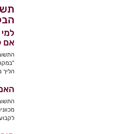
תשו
הבק
למי 
אם ק
התשובה
“במקרי
הליך מ
האם 
התשובה
מכווני
לקבוע 