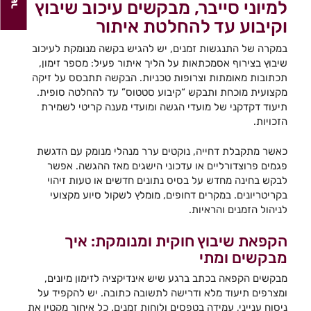
למיוני סייבר, מבקשים עיכוב שיבוץ
וקיבוע עד להחלטת איתור
במקרה של התנגשות זמנים, יש להגיש בקשה מנומקת לעיכוב
שיבוץ בצירוף אסמכתאות על הליך איתור פעיל: מספר זימון,
תכתובות מאומתות וצרופות טכניות. הבקשה תתבסס על זיקה
מקצועית מוכחת ותבקש “קיבוע סטטוס” עד להחלטה סופית.
תיעוד דקדקני של מועדי הגשה ומועדי מענה קריטי לשמירת
הזכויות.
כאשר מתקבלת דחייה, נוקטים ערר מנהלי מנומק עם הדגשת
פגמים פרוצדורליים או עדכוני הישגים מאז ההגשה. אפשר
לבקש בחינה מחדש על בסיס נתונים חדשים או טעות זיהוי
בקריטריונים. במקרים דחופים, מומלץ לשקול סיוע מקצועי
לניהול הזמנים והראיות.
הקפאת שיבוץ חוקית ומנומקת: איך
מבקשים ומתי
מבקשים הקפאה בכתב ברגע שיש אינדיקציה לזימון מיונים,
ומצרפים תיעוד מלא ודרישה לתשובה כתובה. יש להקפיד על
ניסוח ענייני, עמידה בטפסים ולוחות זמנים. כל איחור מקטין את