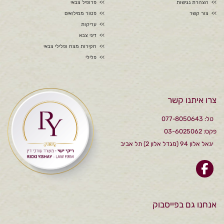
הצהרת נגישות
פרופיל צבאי
צור קשר
פטור ממילואים
עריקות
דיני צבא
חקירות מצח ופלילי צבאי
פלילי
צרו איתנו קשר
טל: 077-8050643
פקס: 03-6025062
יגאל אלון 94 (מגדל אלון 2) תל אביב
אנחנו גם בפייסבוק