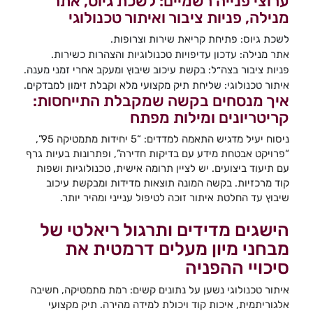
ערוצי פנייה רשמיים: לשכת גיוס, אתר
מנילה, פניות ציבור ואיתור טכנולוגי
לשכת גיוס: פתיחת קריאת שירות וצרופות.
אתר מנילה: עדכון עדיפויות טכנולוגיות והצהרות כשירות.
פניות ציבור בצה״ל: בקשת עיכוב שיבוץ ומעקב אחרי זמני מענה.
איתור טכנולוגי: שליחת תיק מקצועי מלא וקבלת זימון למבדקים.
איך מנסחים בקשה שמקבלת התייחסות:
קריטריונים ומילות מפתח
ניסוח יעיל מדגיש התאמה למדדים: “5 יחידות מתמטיקה 95”,
“פרויקט אבטחת מידע עם בדיקות חדירה”, ופתרונות בעיות גרף
עם תיעוד ביצועים. יש לציין תרומה אישית, טכנולוגיות ושפות
קוד מרכזיות. בקשה המונה תוצאות מדידות ומבקשת עיכוב
שיבוץ עד החלטת איתור זוכה לטיפול ענייני ומהיר יותר.
הישגים מדידים ותרגול ריאלטי של
מבחני מיון מעלים דרמטית את
סיכויי ההפניה
איתור טכנולוגי נשען על נתונים קשים: רמת מתמטיקה, חשיבה
אלגוריתמית, איכות קוד ויכולת למידה מהירה. תיק מקצועי