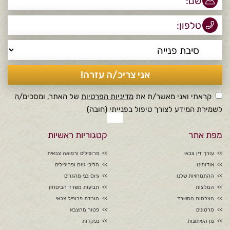
קראתי ואני מאשר/ת את
מדיניות הפרטיות
של האתר, ומסכים/ה
לשמירת המידע לצורך טיפול בפנייתי (חובה)
מפת אתר
קטגוריות ראשיות
עורך דין צבאי
פרופילים ורפואה צבאית
אודותינו
הליכי גיוס ופרופילים
ההתמחויות שלנו
גיוס בני מהגרים
המלצות
תביעות משרד הביטחון
הצלחות המשרד
הורדת פרופיל צבאי
סרטונים
פטור מהצבא
מן העיתונות
נפקדות