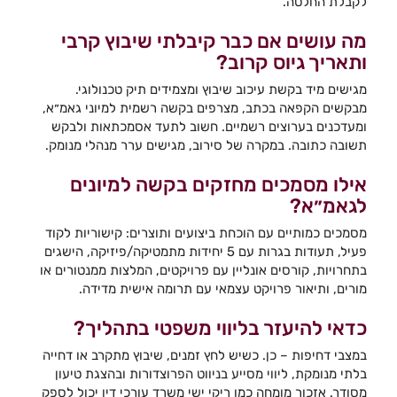
לקבלת החלטה.
מה עושים אם כבר קיבלתי שיבוץ קרבי
ותאריך גיוס קרוב?
מגישים מיד בקשת עיכוב שיבוץ ומצמידים תיק טכנולוגי.
מבקשים הקפאה בכתב, מצרפים בקשה רשמית למיוני גאמ״א,
ומעדכנים בערוצים רשמיים. חשוב לתעד אסמכתאות ולבקש
תשובה כתובה. במקרה של סירוב, מגישים ערר מנהלי מנומק.
אילו מסמכים מחזקים בקשה למיונים
לגאמ״א?
מסמכים כמותיים עם הוכחת ביצועים ותוצרים: קישוריות לקוד
פעיל, תעודות בגרות עם 5 יחידות מתמטיקה/פיזיקה, הישגים
בתחרויות, קורסים אונליין עם פרויקטים, המלצות ממנטורים או
מורים, ותיאור פרויקט עצמאי עם תרומה אישית מדידה.
כדאי להיעזר בליווי משפטי בתהליך?
במצבי דחיפות – כן. כשיש לחץ זמנים, שיבוץ מתקרב או דחייה
בלתי מנומקת, ליווי מסייע בניווט הפרוצדורות ובהצגת טיעון
מסודר. אזכור מומחה כמו ריקי ישי משרד עורכי דין יכול לספק