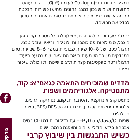
המציג פתרונות ב-O(n log n) לעומת O(n²), בדיקות עומס
מתועדות ושימוש נכון במבני נתונים ימחישו כשירות. הבלטת
תרומה אישית בפרויקטים צוותיים במספרים אחוזיים תסייע
לבדל את המועמד.
כדי להגיע מוכנים למבחנים, מומלץ לתרגל מטלות קוד בזמן
מוגבל, סימולציות פסיכוטכניות ולוגיקה, וריאיון עומק טכני.
תרגול עקבי של 8–10 שעות שבועיות במשך 6–8 שבועות טרם
המבדקים משפר משמעותית את התוצאה. שמירה על תיעוד
תרגול ורטרוספקטיבות קצרות תדגים שיטתיות ויכולת שיפור
רציפה.
מדדים שמוכיחים התאמה לגאמ״א: קוד,
מתמטיקה, אלגוריתמים ושפות
מתמטיקה: אינדוקציה, הסתברות, קומבינטוריקה וגרפים.
אלגוריתמים: חיפוש, מיון, תכנות דינמי, BFS/DFS, קיצור
מסלולים.
שפות: Python/Java/C++ עם בדיקות יחידה ו-CI בסיסי.
אבטחת מידע: מודלי איומים והצפנה ברמת יישום.
צור קשר
כשיש התנגשות בין שיבוץ קרבי