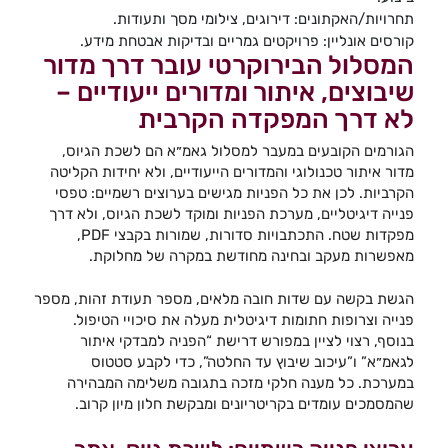
תחרויות/האקתונים: דירוגים, צילומי מסך ותעודות.
קורסים אונליין: פרויקטים גמריים ובדיקות אבטחת מידע.
המסלול הבירוקרטי עובר דרך מדור
שיבוצים, איתור ומדורים ייעודיים –
לא דרך המפקדה הקרבית
הגורמים הקובעים במעבר למסלול גאמ״א הם לשכת הגיוס,
מדור איתור טכנולוגי והמדורים הייעודיים, ולא יחידות הקליטה
הקרביות. לכן את כל הפניות מגישים בערוצים רשמיים: טפסי
פנייה דיגיטליים, מערכת הפניות ומוקד לשכת הגיוס, ולא דרך
מפקדות שטח. התכתבויות סדורות, שמורות בקבצי PDF,
מאפשרות מעקב ובחינה מחודשת במקרה של מחלוקת.
הגשת בקשה עם שדות חובה מלאים, מספר תעודת זהות, מספר
פנייה וצרופות חתומות דיגיטלית מעלה את סיכויי הטיפול.
בנוסף, רצוי לציין במפורש דרישת “הפניה למבדקי איתור
לגאמ״א” ו”עיכוב שיבוץ עד החלטה”, כדי לקבע סטטוס
במערכת. כל מענה חלקי מזכה בתגובה משלימה המבהירה
שהמסמכים עומדים בקריטריונים ומבקשת חלון מיון קרוב.