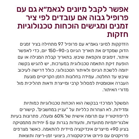
אפשר לקבל מיונים לגאמ״א גם עם
פרופיל גבוה אם עובדים לפי ציר
זמנים ומגישים הוכחות טכנולוגיות
חזקות
הזדקקות למיוני גאמ״א עם פרופיל 97 מתחילה בציר זמנים
הדוק שמקדים את תאריך הגיוס ב-90–150 יום, כדי לאפשר
איתור, זימונים והקפאת שיבוץ. בתאריך קבלת המנילה או עם
הופעת זיקת התאמה טכנולוגית במערכות, יש להגיש בקשה
יזומה ללשכת הגיוס ולאיתור הטכנולוגי, כולל דרישה לעיכוב
שיבוץ עד החלטה. עמידה בחלונות הזמן הקריטיים מונעת
העברה אוטומטית למסלול קרבי ומייצרת ודאות תהליכית מול
מדורי האיתור.
המשקל המרכזי בבקשה הוא הוכחות טכנולוגיות כמותיות
ומדידות, לא הצהרות כלליות על “עניין במחשבים”. קישורים
לריפוזיטוריז עם תרומה אישית של 60% ומעלה, פתרונות בעיות
אלגוריתמיות מתועדות, ותעודות בגרות עם 5 יחידות מתמטיקה
בציון 90+ מייצרים אינדיקציה מיידית להתאמה. כאשר מצרפים
פרויקטים עם פירוט ארכיטקטורה, ביצועי זמן-ריצה ותוצאות