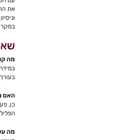
עם חשד
את ההש
וניסיו
במקרים
שאל
מה קור
במידה 
בעורך 
האם נ
כן, פע
הפלילי
מה עש