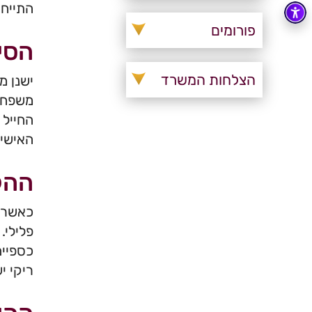
התייחס
פורומים
הסי
הצלחות המשרד
ישנן מ
משפחתי
החייל 
האישי 
ההל
כאשר ח
פלילי.
כספיים
ריקי י