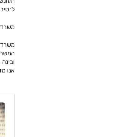
העונשי
לנסיבו
משרד ע
משרד ע
המשרד,
ובינה 
אנו מז