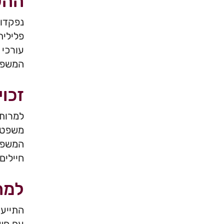
ההש
נפקדות
פלילית
עורכי 
המשפטי
זכוי
למרות 
משפטית
המשפטי
חיילים
למה
התייעצ