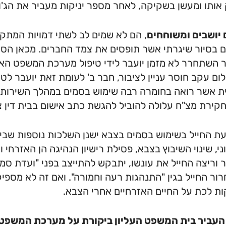
אותו ומעשן בשקיקה, לאחר מספר יניקות מעביר את הג'ו
 יושבים ומשוחחים
, הם לא שמים לב לשתי דמויות המתק
 בסיור שיגרתי אשר תופסים את צמד החברים. מכאן הסי
 השתחרר לא מזמן יועבר לידי טיפול מערכת המשפט האז
ום עקב חוסר עניין לציבור, חבר ב' לעומת זאת יועבר ל
 אשר רואה בחומרה רבה שימוש בסמים במהלך השירות ה
קירת מצ"ח עלולה להוביל להגשת כתב אישום בבית דין צ
 החייל בשימוש בסמים בצבא ישנן השלכות נוספות שבינהן
י, שינוי השיבוץ בצבא, פסילת רישיון הנהיגה הן האזרחי וה
וריצה החייל את עונשו, יתבקש להתייצב בפני "ועדת ס
ור החייל בגין "התנהגות רעה וחמורה". ואם זה לא מספיק
ת לכת על החיים האזרחיים אחרי הצבא.
העביר בית המשפט העליון ביקורת על מערכת המשפט