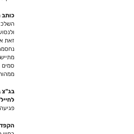
כותב ה
השלכות
ולנסוע
זאת אי
נחסמת 
סמים ע
ממהותו
בג"צ 
לחיילי
פגיעה 
הקפדה
בחייו 