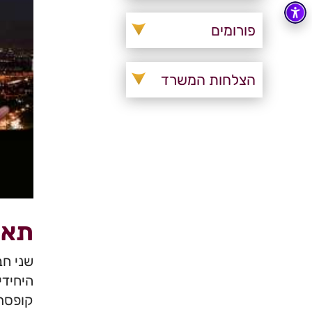
פורומים
הצלחות המשרד
תאר
שני חב
היחידי
קופסת 