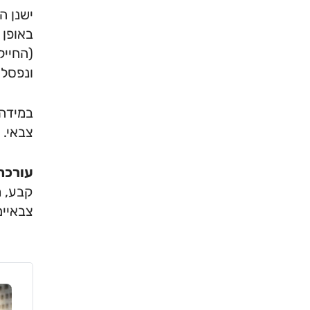
ישנן ה
באופן 
(החייל
ונפסל 
במידה 
צבאי.
עורכת 
קבע, מ
צבאיים