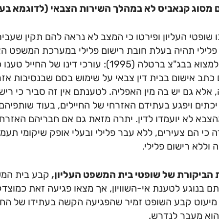
מסוג קנאביס לא במהלך השירות הצבאי (לדוגמא בעת 
 שופטי העליון ופירטו כי המצב לא נראה להם תקין שעבי
פלילי תהיה בעלת חובת רישום פלילי במערכת המשפט ה
תוכלו למצוא בבג"צ ברטלה (1995): עורכי דינ
כתב אישום בבית דין צבאי על שימוש בסם שבנסיבות אזר
 אלא גם יש בה מין האפליה. לטענתם אין זה סביר כי ריש
יכתים ויפגע בעתידם האזרחי של החיילים, בעוד שותפיהם 
הצבא לא יועמדו לדין. יתרה מזאת גם אם חבריהם האזרח
 כי הם צעירים, ללא עבר פלילי ובעלי אופק שיקומי תעמוד
וללא רישום פלילי.
 הביקורת של שופטי בית המשפט העליון,
קבע בית המש
 בנוגע לטענת אי-השוויון, אך מצאו פגיעה זאת כמוצדקת
יעוט קבע השופט זמיר שהפגיעה הקשה בעתידו של החייל 
וא מעבר לנדרש.