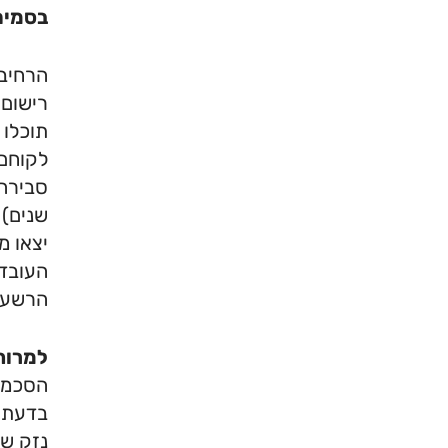
בסמים 
הרחיבו
רישום 
לקוחם 
סבירה,
שנים) 
יצאו מ
העובדה
הרשעה 
למרות
הסכמתם
בדעת מ
נזק שה