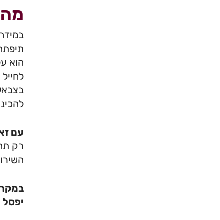
מהן
במידה 
תיפתח 
לחייל 
בצבאשה
להכינ
עם זא
רק תחי
השירות
במקרים
יפסל 