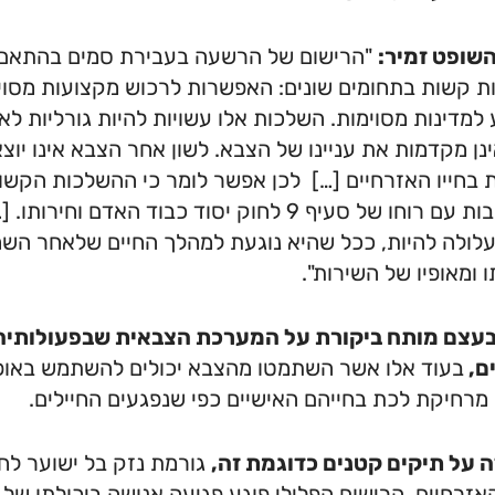
שופט זמיר:
"הרישום של הרשעה בעבירת סמים בהתאם ל
 קשות בתחומים שונים: האפשרות לרכוש מקצועות מסוי
 למדינות מסוימות. השלכות אלו עשויות להיות גורליות 
נן מקדמות את עניינו של הצבא. לשון אחר הצבא אינו יו
בחייו האזרחיים […] לכן אפשר לומר כי ההשלכות הקשו
מתיישבות עם רוחו של סעיף 9 לחוק יסוד כבוד ה
לולה להיות, ככל שהיא נוגעת למהלך החיים שלאחר הש
 ומאופיו של השירות".
בעצם מותח ביקורת על המערכת הצבאית שבפעולותיה 
ם,
בעוד אלו אשר השתמטו מהצבא יכולים להשתמש באופן
מרחיקת לכת בחייהם האישיים כפי שנפגעים החיילים.
 על תיקים קטנים כדוגמת זה,
גורמת נזק בל ישוער לחי
האזרחיים. הרישום הפלילי פוגע פגיעה אנושה ביכולתו של