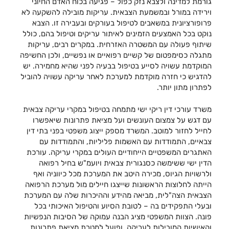
גורמת למדינה ולצבא נזק כפול – פגיעה בכוח האדם החיוני
וירידה במורל ובמשמעת הצבאית. עריקות מובילה להשקעה לא
פרופורציונית במשאבים לטיפול בעורקים ובעבירה זו. הצבא
נוקט בכל האמצעים הזמינים לאיתור עריקים וטיפול בהם, כולל
שיתוף פעולה עם המשטרה האזרחית. במקרים רבים, עריקות
מתגלה כסימפטום של קשיים רפואיים או נפשיים, ולכן החשיפה
המוקדמת עשויה לסייע בטיפול בבעיה לפני שהיא מחמירה. יש
להדגיש כי חזרה מוקדמת למערכת לאחר עריקה עשויה להוביל
לפתרון מתון יותר.
משרד עורכי דין ריקי ישי מתמחה בטיפול במקרי עריקה צבאית
עם דגש על צמצום העונשים ועל מציאת פתרונות שיאפשרו
לחייל לחזור למוטב. המשרד מספק ייצוג משפטי בפני בתי דין
צבאיים, התמודדות עם האשמות פליליות, והתמודדות עם
האתגרים המשפטיים הייחודיים העולים במקרי עריקה. עורכת
הדין ישי ששימשה כסנגורית צבאית ויועמ"ש בחיל רפואה
ולרשויות הגיוס, מכירה היטב את המערכת מכל כיווניה ואף
הייתה לחלוצות הראשונות שייצגו חיילים מול מערכת הרפואה
הצבאית הצה"לית, מביאה מהידע וההיכרות שלה עם המערכת
ובעלי התפקידים בה – לטובת הסיוע והטיפול האיכותי בכל
פונה. הצוות המשפטי מציג הבנה עמוקה של הסיבות הנפשיות
והאישיות המובילות לעריקה, ופועל למטרת מציאת פתרונות