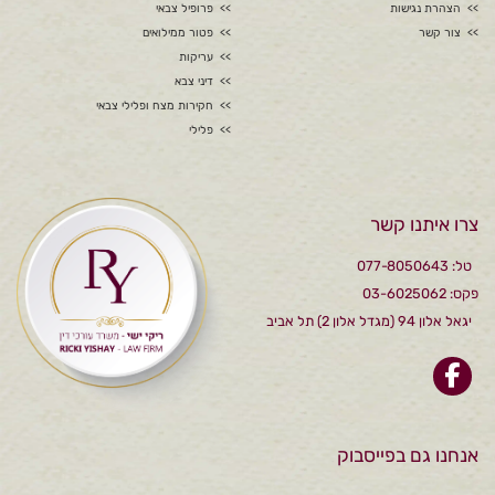
הצהרת נגישות
פרופיל צבאי
צור קשר
פטור ממילואים
עריקות
דיני צבא
חקירות מצח ופלילי צבאי
פלילי
צרו איתנו קשר
טל: 077-8050643
פקס: 03-6025062
יגאל אלון 94 (מגדל אלון 2) תל אביב
אנחנו גם בפייסבוק