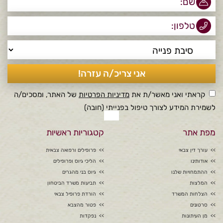
קראתי ואני מאשר/ת את
מדיניות הפרטיות
של האתר, ומסכים/ה
לשמירת המידע לצורך טיפול בפנייתי (חובה)
מפת אתר
קטגוריות ראשיות
עורך דין צבאי
פרופילים ורפואה צבאית
אודותינו
הליכי גיוס ופרופילים
ההתמחויות שלנו
גיוס בני מהגרים
המלצות
תביעות משרד הביטחון
הצלחות המשרד
הורדת פרופיל צבאי
סרטונים
פטור מהצבא
מן העיתונות
נפקדות