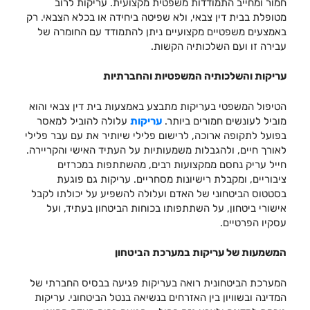
חמור ומחייב התמודדות משפטית מקצועית. עריקות לרוב
מטופלת בבית דין צבאי, ולא שפיטה ביחידה או בכלא הצבאי. רק
באמצעים משפטיים מקצועיים ניתן להתמודד עם החומרה של
עבירה זו ועם השלכותיה הקשות.
עריקות והשלכותיה המשפטיות והחברתיות
הטיפול המשפטי בעריקות מתבצע באמצעות בית דין צבאי והוא
מוביל לעונשים חמורים ביותר.
עריקות
עלולה להוביל למאסר
בפועל לתקופה ארוכה, לרישום פלילי שיותיר את עם עבר פלילי
לאורך חיים, ולהגבלות משמעותיות על העתיד האישי והקריירה.
חייל עריק נחסם ממקצועות רבים, מהשתתפות במכרזים
ציבוריים, ומקבלת רישיונות מסחריים. עריקות גם פוגעת
בסטטוס הביטחוני של האדם ועלולה להשפיע על יכולתו לקבל
אישורי ביטחון, על השתתפותו בכוחות הביטחון בעתיד, ועל
עסקיו הפרטיים.
המשמעות של עריקות במערכת הביטחון
המערכת הביטחונית רואה בעריקות פגיעה בבסיס החברתי של
המדינה ובשוויון בין האזרחים בנשיאה בנטל הביטחוני. עריקות