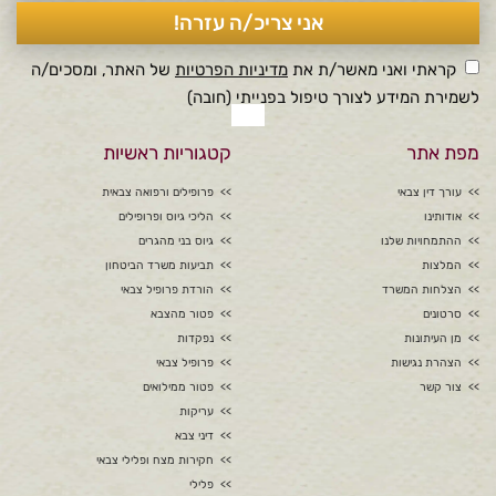
קראתי ואני מאשר/ת את
מדיניות הפרטיות
של האתר, ומסכים/ה
לשמירת המידע לצורך טיפול בפנייתי (חובה)
מפת אתר
קטגוריות ראשיות
עורך דין צבאי
פרופילים ורפואה צבאית
אודותינו
הליכי גיוס ופרופילים
ההתמחויות שלנו
גיוס בני מהגרים
המלצות
תביעות משרד הביטחון
הצלחות המשרד
הורדת פרופיל צבאי
סרטונים
פטור מהצבא
מן העיתונות
נפקדות
הצהרת נגישות
פרופיל צבאי
צור קשר
פטור ממילואים
עריקות
דיני צבא
חקירות מצח ופלילי צבאי
פלילי