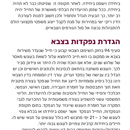
ביחידה וישפט ביחידה. לאחר תקופה זו שפיטתו כבר לא תהיה
ביחידה. ככל שזמן ההיעדרות הבלתי מאושרת של החייל יהיה
רב יותר, כך הבעיה תגדל ותחמיר ולכן חשוב לפנות לעורכת
הדין ריקי ישי במהירות על מנת לקבל ייצוג משפטי מקצועי הולם
להתנהלות נכונה אל מול הגורמים הצבאיים.
הגדרת נפקדות בצבא
סעיף 94 בחוק השיפוט הצבאי קבוע כי חייל שנעדר משירות
בצבא או ממקום בו הוא חייב להימצא עלול לשאת בעונש מאסר
של שלוש שנים, אלא אם הוכח שהיה לו היתר או צידוק סביר
לכך. העונש משתנה בהתאם לנסיבות ולנתונים האישיים וכן יש
הבדל בין ענישה של נפקד ועריק. עורך דין המומחה בדין הצבאי
הינו בכל ניסיון ומומחיות לייצג את החייל שנפקד בצורה מיטבית
וזאת תוך התבססות על חומרת העבירה, מצבו האישי, הנפשי,
הכלכלי והפיזי של החייל והסיבות שהובילו להיעדרות. הליווי
המשפטי עשוי להשפיע בצורה משמעותית על ההכרעה לגבי
המקרה ועל חומרת העונש שייגזר על הנפקד. בתום תקופת
הנפקדות, החייל הנפקד אשר ישפט ביחידתו או בכלא צפוי
לעונש של כ – 21 ימי מחבוש לא כולל עונשים על תנאי שיש לו.
חיילים ביחידות קרביות צפויים לעונש גבוה יותר.
נפקדות/עריקות שתשפט בבית דין עשויה להביא לענישה