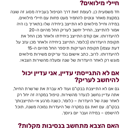
חיילי מילואים?
חד משמעית כן. לעומת זאת דרך הטיפול בעבירה מסוג זה שונה
במקצת מאחר ונוטים להחמיר מעט פחות עם חיילי מילואים.
במידה וחייל מילואים לא התייצב ביחידה שלו בתאריך בו היה
אמור להתייצב, החייל יחשב לעריק החל מהיום ה-20
להיעדרותו. אם קודם התייצב ביחידתו ולאחר מכן החל את
תקופת היעדרותו (כלומר, התייצב ביחידה ולאחר מכן עזב על
דעת עצמו) תקופת העריקות תיספר החל מהיום ה-15
להיעדרותו. לרוב, כתב אישום נגד עריקים משירות מילואים
מוגש רק לאחר היעדרות של שנה ומעלה מהשירות הצבאי.
אם לא התגייסתי עדיין, אני עדיין יכול
להיחשב לעריק?
גם אם לא התייצבת בבקו"ם ועוד לא עברת את שרשרת החיול,
אתה עדיין נחשב לנעדר מהשירות. טיפול במקרה זה יחל רק
לאחר שנה של היעדרות – כלומר, כשנה מרגע אי-התייצבותך
בבקו"ם. עם זאת גם במקרה של היעדרות נמוכה משנה, תוכל
להישפט – במידה ועבר יום גיוסך.
האם הצבא מתחשב בנסיבות מקלות?