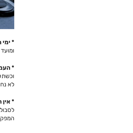
* ימי
ומועד 
* העמד
לא נח
* אין 
לסבול 
המפקדי