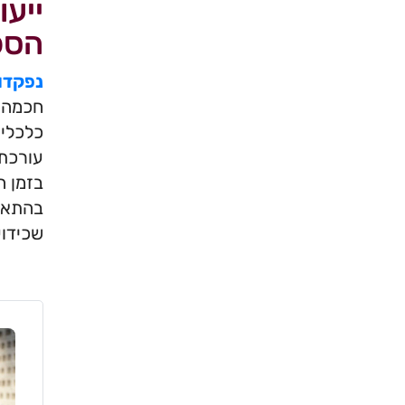
ייע
הספצ
נפקדו
חכמה. 
כלכליי
בזמן ה
בהתאם 
שכידוע