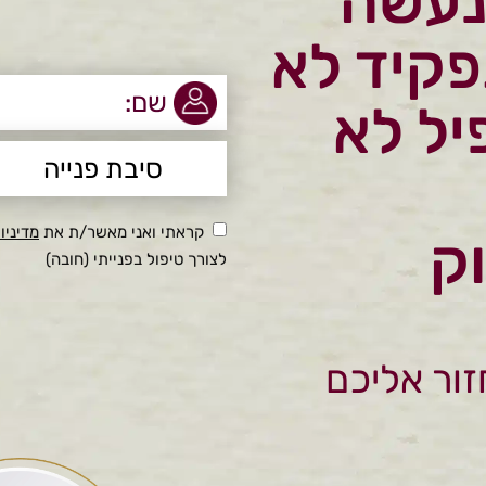
נעשה
פקיד לא
יל לא
קראתי ואני מאשר/ת את
מדיניו
וק
לצורך טיפול בפנייתי (חובה)
זור אליכם