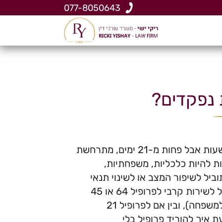
077-8050643
 נפקדים?
נפקדות בצבא – כלומר היעדרות משירות במשך למעלה מ-24 שעות אבל פחות מ-21 ימים, מתרחשת
ת להיות כלכליות, משפחתיות,
יל לשיפור המצב או לשינוי תנאי
השירות. הדרך הנכונה היא הורדת פרופיל – בין אם מכזה שמוביל לשירות קרבי לפרופיל 64 או 45
שמוביל לשירות בתנאים נוחים יותר (ולכן אפשרות למשל לסייע למשפחה), ובין אם לפרופיל 21
ת איך להוריד פרופיל בלי