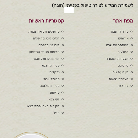
לשמירת המידע לצורך טיפול בפנייתי (חובה)
מפת אתר
קטגוריות ראשיות
עורך דין צבאי
פרופילים ורפואה צבאית
אודותינו
הליכי גיוס ופרופילים
ההתמחויות שלנו
גיוס בני מהגרים
המלצות
תביעות משרד הביטחון
הצלחות המשרד
הורדת פרופיל צבאי
סרטונים
פטור מהצבא
מן העיתונות
נפקדות
הצהרת נגישות
פרופיל צבאי
צור קשר
פטור ממילואים
עריקות
דיני צבא
חקירות מצח ופלילי צבאי
פלילי